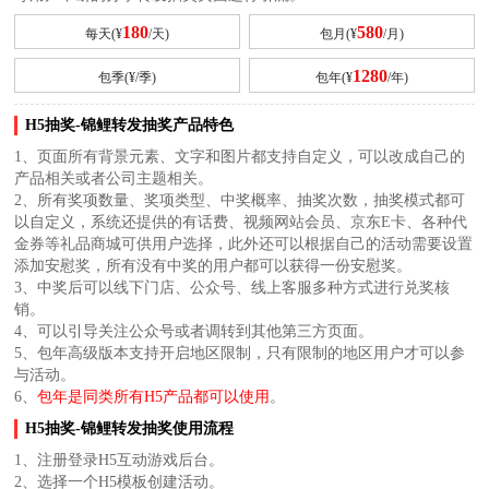
180
580
每天(¥
/天)
包月(¥
/月)
1280
包季(¥
/季)
包年(¥
/年)
H5抽奖-锦鲤转发抽奖产品特色
1、页面所有背景元素、文字和图片都支持自定义，可以改成自己的
产品相关或者公司主题相关。
2、所有奖项数量、奖项类型、中奖概率、抽奖次数，抽奖模式都可
以自定义，系统还提供的有话费、视频网站会员、京东E卡、各种代
金券等礼品商城可供用户选择，此外还可以根据自己的活动需要设置
添加安慰奖，所有没有中奖的用户都可以获得一份安慰奖。
3、中奖后可以线下门店、公众号、线上客服多种方式进行兑奖核
销。
4、可以引导关注公众号或者调转到其他第三方页面。
5、包年高级版本支持开启地区限制，只有限制的地区用户才可以参
与活动。
6、
包年是同类所有H5产品都可以使用
。
H5抽奖-锦鲤转发抽奖使用流程
1、注册登录H5互动游戏后台。
2、选择一个H5模板创建活动。