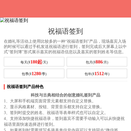
祝福语签到
在婚礼等活动上使用比较多的一种“祝福语签到”产品，现场嘉宾入场
的时候可以通过手机发送祝福语进行签到，签到完成后大屏幕上以中
式“签到簿”形式展示嘉宾的祝福语信息以及嘉宾的签到姓名等信息。
180起
886
每天(¥
/天)
包月(¥
/月)
1280
1512
包季(¥
/季)
包年(¥
/年)
祝福语签到产品特色
科技与古典相结合的创意婚礼签到产品
1、大屏和手机端页面背景元素都支持自定义替换。
2、显示风格素材、按钮、背景音乐都支持自定义替换。
3、签到时提交的姓名、祝福语等表单样式也可以自定义。
4、支持添加快捷祝福语录，签到嘉宾不需要手动输入可以从快捷祝
福语里面快速选择进行签到。
5、如果签到时需要填写多项表单信息内容可以支持同步“微信签