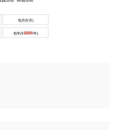
校园活动
商场活动
包月(¥
/月)
4800
包年(¥
/年)