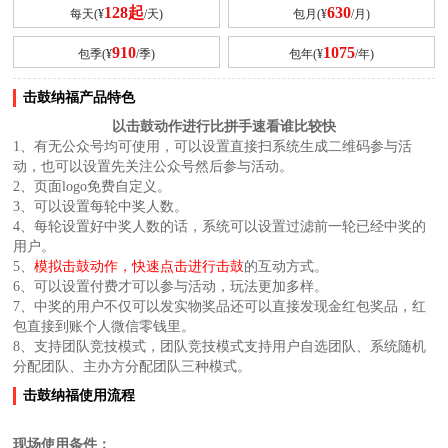
128起
630
每天(¥
/天)
包月(¥
/月)
910
1075
包季(¥
/季)
包年(¥
/年)
击鼓纳福产品特色
以击鼓动作进行比拼手速看谁比较快
1、有无公众号均可使用，可以设置直接扫系统生成二维码参与活
动，也可以设置先关注公众号然后参与活动。
2、页面logo免费自定义。
3、可以设置每轮中奖人数。
4、每轮设置好中奖人数的话，系统可以设置过滤前一轮已经中奖的
用户。
5、
模拟击鼓动作，快速点击进行击鼓
的互动方式。
6、可以设置付费才可以参与活动，玩法更加多样。
7、中奖的用户不仅可以发实物奖品还可以直接发现金红包奖品，红
包直接到账个人微信零钱里。
8、支持团队竞技模式，团队竞技模式支持用户自选团队、系统随机
分配团队、主办方分配团队三种模式。
击鼓纳福使用流程
现场使用条件：