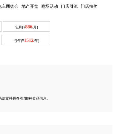
汽车团购会
地产开盘
商场活动
门店引流
门店抽奖
886
包月(¥
/月)
1512
包年(¥
/年)
系统支持最多添加8种奖品信息。