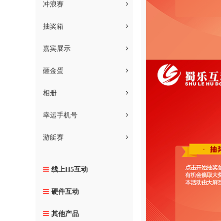
冲浪赛
抽奖箱
嘉宾展示
砸金蛋
相册
幸运手机号
游艇赛
线上H5互动
硬件互动
其他产品