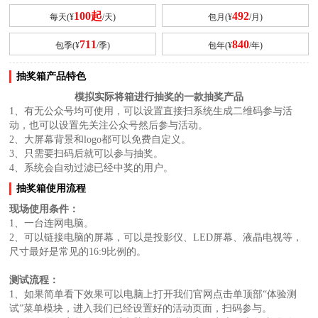
100起
492
每天(¥
/天)
包月(¥
/月)
711
840
包季(¥
/季)
包年(¥
/年)
抽奖箱产品特色
模拟实际将箱进行抽奖的一款抽奖产品
1、有无公众号均可使用，可以设置直接扫系统生成二维码参与活
动，也可以设置先关注公众号然后参与活动。
2、大屏幕背景和logo都可以免费自定义。
3、只需要扫码后就可以参与抽奖。
4、系统会自动过滤已经中奖的用户。
抽奖箱使用流程
现场使用条件：
1、一台连网电脑。
2、可以链接电脑的屏幕，可以是投影仪、LED屏幕、液晶电视等，
尺寸最好是常见的16:9比例的。
测试流程：
1、如果简单看下效果可以电脑上打开我们官网点击单顶部“体验测
试”菜单模块，进入我们已经设置好的活动页面，扫码参与。