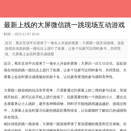
最新上线的大屏微信跳一跳现场互动游戏
时间：2023-11-07 10:41
近日，蜀乐互动平台迎来了一项令人兴奋的更新：大屏跳一跳互动游戏。这款
游戏在传统的跳一跳玩法上进行了拓展，让多个玩家可以同时参与，共同竞
技。大屏幕上会实时显示成绩最
近日，蜀乐互动平台迎来了一项令人兴奋的更新：大屏
跳一跳互动游戏
。这款游
戏在传统的跳一跳玩法上进行了拓展，让多个玩家可以同时参与，共同竞技。大
屏幕上会实时显示成绩最好的前十名，让玩家有更强的参与感和竞争性。
大屏跳一跳游戏的玩法非常简单，只需要通过扫屏幕上的二维码参与活动，等游
戏开始后，就可以在手机上进行游戏了。玩家需要控制一个跳跃的小人，通过点
击屏幕来让小人跳跃，避开各种障碍物，同时尽可能地跳得越远越好。游戏过程
中，大屏幕上会实时显示玩家的跳跃距离和排名，让玩家随时了解自己的成绩和
排名情况。
相比传统的跳一跳游戏，大屏跳一跳游戏带来了更加震撼的视觉和交互体验。在
游戏过程中，玩家可以更加清晰地看到自己的成绩和其他玩家的成绩对比，更好